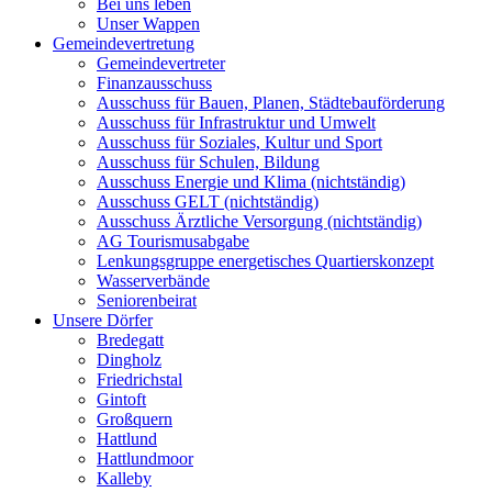
Bei uns leben
Unser Wappen
Gemeindevertretung
Gemeindevertreter
Finanzausschuss
Ausschuss für Bauen, Planen, Städtebauförderung
Ausschuss für Infrastruktur und Umwelt
Ausschuss für Soziales, Kultur und Sport
Ausschuss für Schulen, Bildung
Ausschuss Energie und Klima (nichtständig)
Ausschuss GELT (nichtständig)
Ausschuss Ärztliche Versorgung (nichtständig)
AG Tourismusabgabe
Lenkungsgruppe energetisches Quartierskonzept
Wasserverbände
Seniorenbeirat
Unsere Dörfer
Bredegatt
Dingholz
Friedrichstal
Gintoft
Großquern
Hattlund
Hattlundmoor
Kalleby