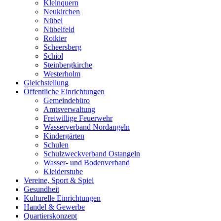
Kleinquern
Neukirchen
Nübel
Nübelfeld
Roikier
Scheersberg
Schiol
Steinbergkirche
Westerholm
Gleichstellung
Öffentliche Einrichtungen
Gemeindebüro
Amtsverwaltung
Freiwillige Feuerwehr
Wasserverband Nordangeln
Kindergärten
Schulen
Schulzweckverband Ostangeln
Wasser- und Bodenverband
Kleiderstube
Vereine, Sport & Spiel
Gesundheit
Kulturelle Einrichtungen
Handel & Gewerbe
Quartierskonzept