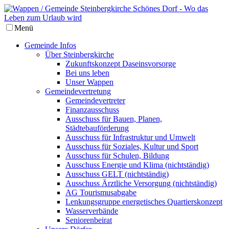
Menü
Gemeinde Infos
Über Steinbergkirche
Zukunftskonzept Daseinsvorsorge
Bei uns leben
Unser Wappen
Gemeindevertretung
Gemeindevertreter
Finanzausschuss
Ausschuss für Bauen, Planen,
Städtebauförderung
Ausschuss für Infrastruktur und Umwelt
Ausschuss für Soziales, Kultur und Sport
Ausschuss für Schulen, Bildung
Ausschuss Energie und Klima (nichtständig)
Ausschuss GELT (nichtständig)
Ausschuss Ärztliche Versorgung (nichtständig)
AG Tourismusabgabe
Lenkungsgruppe energetisches Quartierskonzept
Wasserverbände
Seniorenbeirat