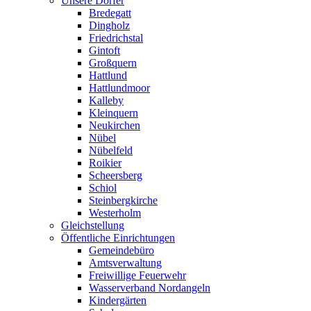
Unsere Dörfer
Bredegatt
Dingholz
Friedrichstal
Gintoft
Großquern
Hattlund
Hattlundmoor
Kalleby
Kleinquern
Neukirchen
Nübel
Nübelfeld
Roikier
Scheersberg
Schiol
Steinbergkirche
Westerholm
Gleichstellung
Öffentliche Einrichtungen
Gemeindebüro
Amtsverwaltung
Freiwillige Feuerwehr
Wasserverband Nordangeln
Kindergärten