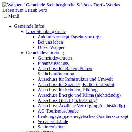
Menü
Gemeinde Infos
Über Steinbergkirche
Zukunftskonzept Daseinsvorsorge
Bei uns leben
Unser Wappen
Gemeindevertretung
Gemeindevertreter
Finanzausschuss
Ausschuss für Bauen, Planen,
Städtebauförderung
Ausschuss für Infrastruktur und Umwelt
Ausschuss für Soziales, Kultur und Sport
Ausschuss für Schulen, Bildung
Ausschuss Energie und Klima (nichtständig)
Ausschuss GELT (nichtständig)
Ausschuss Ärztliche Versorgung (nichtständig)
AG Tourismusabgabe
Lenkungsgruppe energetisches Quartierskonzept
Wasserverbände
Seniorenbeirat