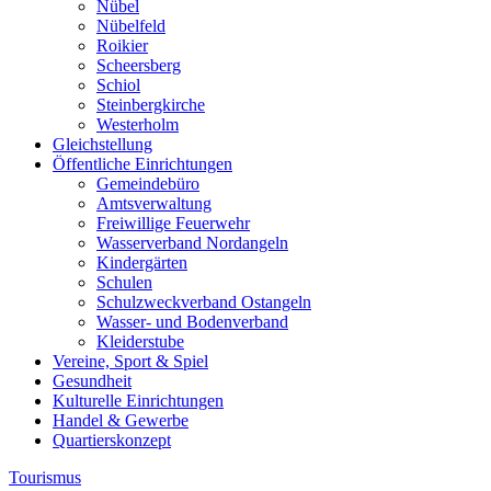
Nübel
Nübelfeld
Roikier
Scheersberg
Schiol
Steinbergkirche
Westerholm
Gleichstellung
Öffentliche Einrichtungen
Gemeindebüro
Amtsverwaltung
Freiwillige Feuerwehr
Wasserverband Nordangeln
Kindergärten
Schulen
Schulzweckverband Ostangeln
Wasser- und Bodenverband
Kleiderstube
Vereine, Sport & Spiel
Gesundheit
Kulturelle Einrichtungen
Handel & Gewerbe
Quartierskonzept
Tourismus