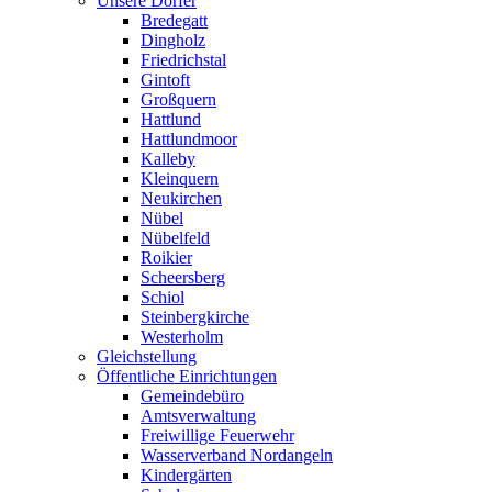
Unsere Dörfer
Bredegatt
Dingholz
Friedrichstal
Gintoft
Großquern
Hattlund
Hattlundmoor
Kalleby
Kleinquern
Neukirchen
Nübel
Nübelfeld
Roikier
Scheersberg
Schiol
Steinbergkirche
Westerholm
Gleichstellung
Öffentliche Einrichtungen
Gemeindebüro
Amtsverwaltung
Freiwillige Feuerwehr
Wasserverband Nordangeln
Kindergärten