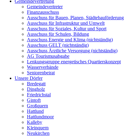
Gemeindevertretung
Gemeindevertreter
Finanzausschuss
Ausschuss für Bauen, Planen, Städtebauförderung
Ausschuss für Infrastruktur und Umwelt
Ausschuss für Soziales, Kultur und Sport
Ausschuss für Schulen, Bildung
Ausschuss Energie und Klima (nichtständig)
Ausschuss GELT (nichtständig)
Ausschuss Ärztliche Versorgung (nichtständig)
AG Tourismusabgabe
Lenkungsgruppe energetisches Quartierskonzept
Wasserverbände
Seniorenbeirat
Unsere Dörfer
Bredegatt
Dingholz
Friedrichstal
Gintoft
Großquern
Hattlund
Hattlundmoor
Kalleby
Kleinquern
Neukirchen