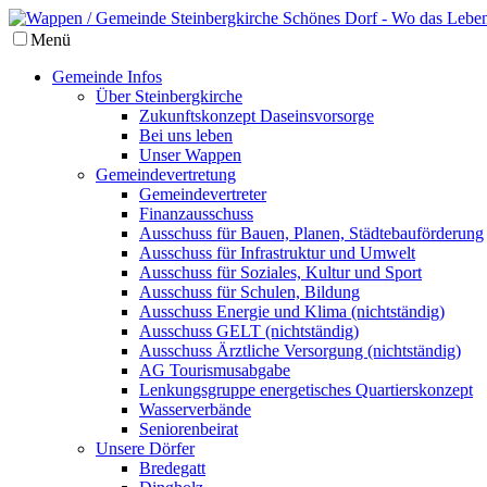
Menü
Gemeinde Infos
Über Steinbergkirche
Zukunftskonzept Daseinsvorsorge
Bei uns leben
Unser Wappen
Gemeindevertretung
Gemeindevertreter
Finanzausschuss
Ausschuss für Bauen, Planen, Städtebauförderung
Ausschuss für Infrastruktur und Umwelt
Ausschuss für Soziales, Kultur und Sport
Ausschuss für Schulen, Bildung
Ausschuss Energie und Klima (nichtständig)
Ausschuss GELT (nichtständig)
Ausschuss Ärztliche Versorgung (nichtständig)
AG Tourismusabgabe
Lenkungsgruppe energetisches Quartierskonzept
Wasserverbände
Seniorenbeirat
Unsere Dörfer
Bredegatt