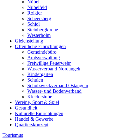
Nübel
Nübelfeld
Roikier
Scheersberg
Schiol
Steinbergkirche
Westerholm
Gleichstellung
Öffentliche Einrichtungen
Gemeindebüro
Amtsverwaltung
Freiwillige Feuerwehr
Wasserverband Nordangeln
Kindergärten
Schulen
Schulzweckverband Ostangeln
Wasser- und Bodenverband
Kleiderstube
Vereine, Sport & Spiel
Gesundheit
Kulturelle Einrichtungen
Handel & Gewerbe
Quartierskonzept
Tourismus