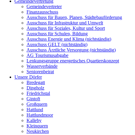
Gemeindevertretung
Gemeindevertreter
Finanzausschuss
Ausschuss für Bauen, Planen, Städtebauförderung
Ausschuss für Infrastruktur und Umwelt
Ausschuss für Soziales, Kultur und Sport
Ausschuss für Schulen, Bildung
Ausschuss Energie und Klima (nichtständig)
Ausschuss GELT (nichtständig)
Ausschuss Ärztliche Versorgung (nichtständig)
AG Tourismusabgabe
Lenkungsgruppe energetisches Quartierskonzept
Wasserverbände
Seniorenbeirat
Unsere Dörfer
Bredegatt
Dingholz
Friedrichstal
Gintoft
Großquern
Hattlund
Hattlundmoor
Kalleby
Kleinquern
Neukirchen