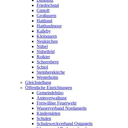
Dingholz
Friedrichstal
Gintoft
Großquern
Hattlund
Hattlundmoor
Kalleby
Kleinquern
Neukirchen
Nübel
Nübelfeld
Roikier
Scheersberg
Schiol
Steinbergkirche
Westerholm
Gleichstellung
Öffentliche Einrichtungen
Gemeindebüro
Amtsverwaltung
Freiwillige Feuerwehr
Wasserverband Nordangeln
Kindergärten
Schulen
Schulzweckverband Ostangeln