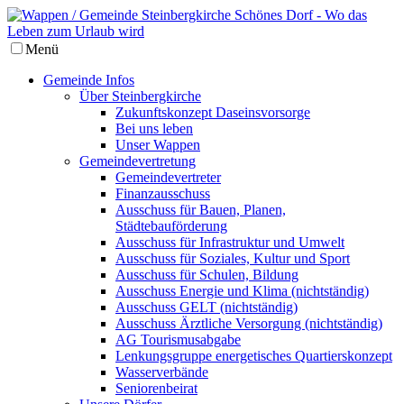
Menü
Gemeinde Infos
Über Steinbergkirche
Zukunftskonzept Daseinsvorsorge
Bei uns leben
Unser Wappen
Gemeindevertretung
Gemeindevertreter
Finanzausschuss
Ausschuss für Bauen, Planen,
Städtebauförderung
Ausschuss für Infrastruktur und Umwelt
Ausschuss für Soziales, Kultur und Sport
Ausschuss für Schulen, Bildung
Ausschuss Energie und Klima (nichtständig)
Ausschuss GELT (nichtständig)
Ausschuss Ärztliche Versorgung (nichtständig)
AG Tourismusabgabe
Lenkungsgruppe energetisches Quartierskonzept
Wasserverbände
Seniorenbeirat