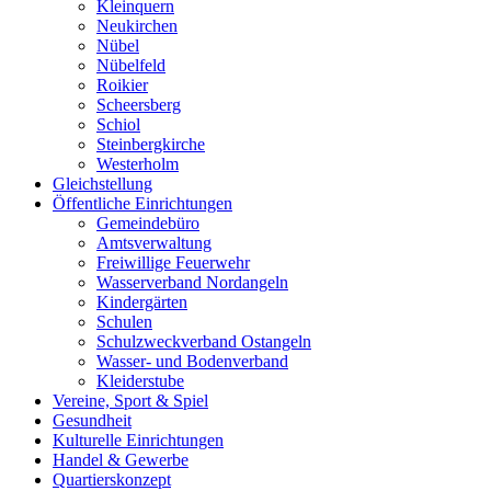
Kleinquern
Neukirchen
Nübel
Nübelfeld
Roikier
Scheersberg
Schiol
Steinbergkirche
Westerholm
Gleichstellung
Öffentliche Einrichtungen
Gemeindebüro
Amtsverwaltung
Freiwillige Feuerwehr
Wasserverband Nordangeln
Kindergärten
Schulen
Schulzweckverband Ostangeln
Wasser- und Bodenverband
Kleiderstube
Vereine, Sport & Spiel
Gesundheit
Kulturelle Einrichtungen
Handel & Gewerbe
Quartierskonzept