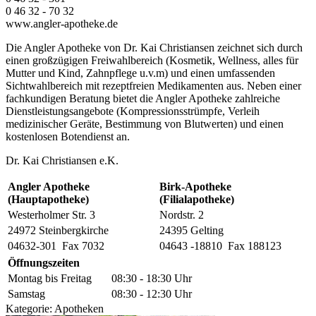
0 46 32 - 70 32
www.angler-apotheke.de
Die Angler Apotheke von Dr. Kai Christiansen zeichnet sich durch
einen großzügigen Freiwahlbereich (Kosmetik, Wellness, alles für
Mutter und Kind, Zahnpflege u.v.m) und einen umfassenden
Sichtwahlbereich mit rezeptfreien Medikamenten aus. Neben einer
fachkundigen Beratung bietet die Angler Apotheke zahlreiche
Dienstleistungsangebote (Kompressionsstrümpfe, Verleih
medizinischer Geräte, Bestimmung von Blutwerten) und einen
kostenlosen Botendienst an.
Dr. Kai Christiansen e.K.
Angler Apotheke
Birk-Apotheke
(Hauptapotheke)
(Filialapotheke)
Westerholmer Str. 3
Nordstr. 2
24972 Steinbergkirche
24395 Gelting
04632-301 Fax 7032
04643 -18810 Fax 188123
Öffnungszeiten
Montag bis Freitag
08:30 - 18:30 Uhr
Samstag
08:30 - 12:30 Uhr
Kategorie:
Apotheken