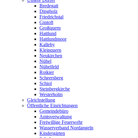
Unsere Dörfer
Bredegatt
Dingholz
Friedrichstal
Gintoft
Großquern
Hattlund
Hattlundmoor
Kalleby
Kleinquern
Neukirchen
Nübel
Nübelfeld
Roikier
Scheersberg
Schiol
Steinbergkirche
Westerholm
Gleichstellung
Öffentliche Einrichtungen
Gemeindebüro
Amtsverwaltung
Freiwillige Feuerwehr
Wasserverband Nordangeln
Kindergärten