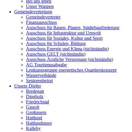
Bei uns leben
Unser Wappen
Gemeindevertretung
Gemeindevertreter
Finanzausschuss
Ausschuss für Bauen, Planen, Städtebauförderung
Ausschuss für Infrastruktur und Umwelt
Ausschuss für Soziales, Kultur und Sport
Ausschuss für Schulen, Bildung
Ausschuss Energie und Klima (nichtständig)
Ausschuss GELT (nichtständig)
Ausschuss Ärztliche Versorgung (nichtständig)
AG Tourismusabgabe
Lenkungsgruppe energetisches Quartierskonzept
Wasserverbände
Seniorenbeirat
Unsere Dörfer
Bredegatt
Dingholz
Friedrichstal
Gintoft
Großquern
Hattlund
Hattlundmoor
Kalleby