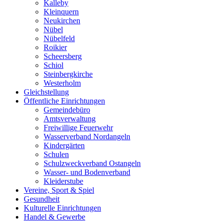
Kalleby
Kleinquern
Neukirchen
Nübel
Nübelfeld
Roikier
Scheersberg
Schiol
Steinbergkirche
Westerholm
Gleichstellung
Öffentliche Einrichtungen
Gemeindebüro
Amtsverwaltung
Freiwillige Feuerwehr
Wasserverband Nordangeln
Kindergärten
Schulen
Schulzweckverband Ostangeln
Wasser- und Bodenverband
Kleiderstube
Vereine, Sport & Spiel
Gesundheit
Kulturelle Einrichtungen
Handel & Gewerbe