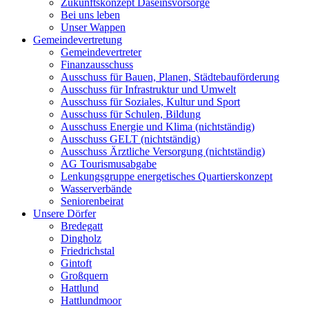
Zukunftskonzept Daseinsvorsorge
Bei uns leben
Unser Wappen
Gemeindevertretung
Gemeindevertreter
Finanzausschuss
Ausschuss für Bauen, Planen, Städtebauförderung
Ausschuss für Infrastruktur und Umwelt
Ausschuss für Soziales, Kultur und Sport
Ausschuss für Schulen, Bildung
Ausschuss Energie und Klima (nichtständig)
Ausschuss GELT (nichtständig)
Ausschuss Ärztliche Versorgung (nichtständig)
AG Tourismusabgabe
Lenkungsgruppe energetisches Quartierskonzept
Wasserverbände
Seniorenbeirat
Unsere Dörfer
Bredegatt
Dingholz
Friedrichstal
Gintoft
Großquern
Hattlund
Hattlundmoor