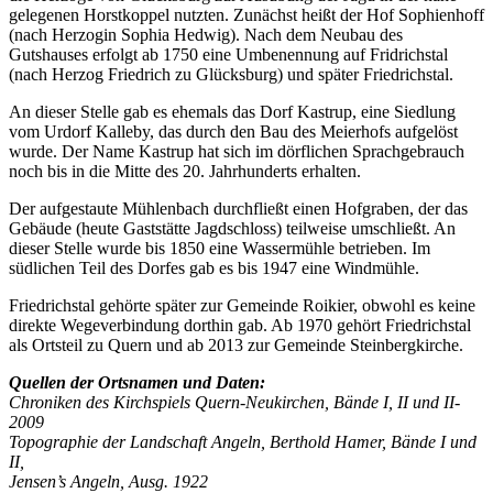
gelegenen Horstkoppel nutzten. Zunächst heißt der Hof Sophienhoff
(nach Herzogin Sophia Hedwig). Nach dem Neubau des
Gutshauses erfolgt ab 1750 eine Umbenennung auf Fridrichstal
(nach Herzog Friedrich zu Glücksburg) und später Friedrichstal.
An dieser Stelle gab es ehemals das Dorf Kastrup, eine Siedlung
vom Urdorf Kalleby, das durch den Bau des Meierhofs aufgelöst
wurde. Der Name Kastrup hat sich im dörflichen Sprachgebrauch
noch bis in die Mitte des 20. Jahrhunderts erhalten.
Der aufgestaute Mühlenbach durchfließt einen Hofgraben, der das
Gebäude (heute Gaststätte Jagdschloss) teilweise umschließt. An
dieser Stelle wurde bis 1850 eine Wassermühle betrieben. Im
südlichen Teil des Dorfes gab es bis 1947 eine Windmühle.
Friedrichstal gehörte später zur Gemeinde Roikier, obwohl es keine
direkte Wegeverbindung dorthin gab. Ab 1970 gehört Friedrichstal
als Ortsteil zu Quern und ab 2013 zur Gemeinde Steinbergkirche.
Quellen der Ortsnamen und Daten:
Chroniken des Kirchspiels Quern-Neukirchen, Bände I, II und II-
2009
Topographie der Landschaft Angeln, Berthold Hamer, Bände I und
II,
Jensen’s Angeln, Ausg. 1922