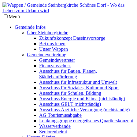
Menü
Gemeinde Infos
Über Steinbergkirche
Zukunftskonzept Daseinsvorsorge
Bei uns leben
Unser Wappen
Gemeindevertretung
Gemeindevertreter
Finanzausschuss
Ausschuss für Bauen, Planen,
Städtebauförderung
Ausschuss für Infrastruktur und Umwelt
Ausschuss für Soziales, Kultur und Sport
Ausschuss für Schulen, Bildung
Ausschuss Energie und Klima (nichtständig)
Ausschuss GELT (nichtständig)
Ausschuss Ärztliche Versorgung (nichtständig)
AG Tourismusabgabe
Lenkungsgruppe energetisches Quartierskonzept
Wasserverbände
Seniorenbeirat