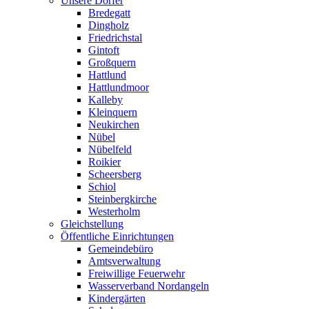
Unsere Dörfer
Bredegatt
Dingholz
Friedrichstal
Gintoft
Großquern
Hattlund
Hattlundmoor
Kalleby
Kleinquern
Neukirchen
Nübel
Nübelfeld
Roikier
Scheersberg
Schiol
Steinbergkirche
Westerholm
Gleichstellung
Öffentliche Einrichtungen
Gemeindebüro
Amtsverwaltung
Freiwillige Feuerwehr
Wasserverband Nordangeln
Kindergärten