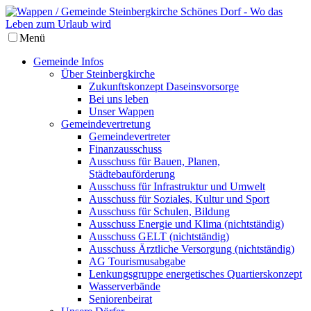
Menü
Gemeinde Infos
Über Steinbergkirche
Zukunftskonzept Daseinsvorsorge
Bei uns leben
Unser Wappen
Gemeindevertretung
Gemeindevertreter
Finanzausschuss
Ausschuss für Bauen, Planen,
Städtebauförderung
Ausschuss für Infrastruktur und Umwelt
Ausschuss für Soziales, Kultur und Sport
Ausschuss für Schulen, Bildung
Ausschuss Energie und Klima (nichtständig)
Ausschuss GELT (nichtständig)
Ausschuss Ärztliche Versorgung (nichtständig)
AG Tourismusabgabe
Lenkungsgruppe energetisches Quartierskonzept
Wasserverbände
Seniorenbeirat