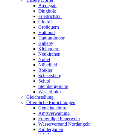
Unsere Dörfer
Bredegatt
Dingholz
Friedrichstal
Gintoft
Großquern
Hattlund
Hattlundmoor
Kalleby
Kleinquern
Neukirchen
Nübel
Nübelfeld
Roikier
Scheersberg
Schiol
Steinbergkirche
Westerholm
Gleichstellung
Öffentliche Einrichtungen
Gemeindebüro
Amtsverwaltung
Freiwillige Feuerwehr
Wasserverband Nordangeln
Kindergärten