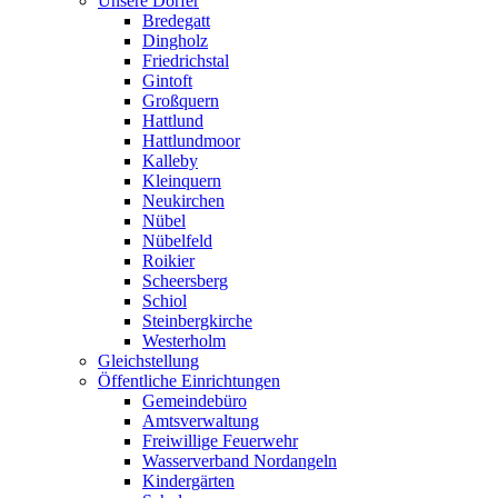
Unsere Dörfer
Bredegatt
Dingholz
Friedrichstal
Gintoft
Großquern
Hattlund
Hattlundmoor
Kalleby
Kleinquern
Neukirchen
Nübel
Nübelfeld
Roikier
Scheersberg
Schiol
Steinbergkirche
Westerholm
Gleichstellung
Öffentliche Einrichtungen
Gemeindebüro
Amtsverwaltung
Freiwillige Feuerwehr
Wasserverband Nordangeln
Kindergärten