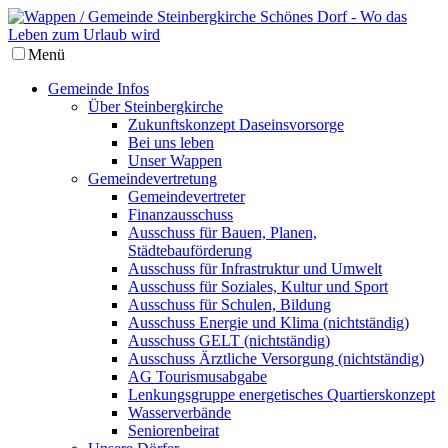
Menü
Gemeinde Infos
Über Steinbergkirche
Zukunftskonzept Daseinsvorsorge
Bei uns leben
Unser Wappen
Gemeindevertretung
Gemeindevertreter
Finanzausschuss
Ausschuss für Bauen, Planen,
Städtebauförderung
Ausschuss für Infrastruktur und Umwelt
Ausschuss für Soziales, Kultur und Sport
Ausschuss für Schulen, Bildung
Ausschuss Energie und Klima (nichtständig)
Ausschuss GELT (nichtständig)
Ausschuss Ärztliche Versorgung (nichtständig)
AG Tourismusabgabe
Lenkungsgruppe energetisches Quartierskonzept
Wasserverbände
Seniorenbeirat