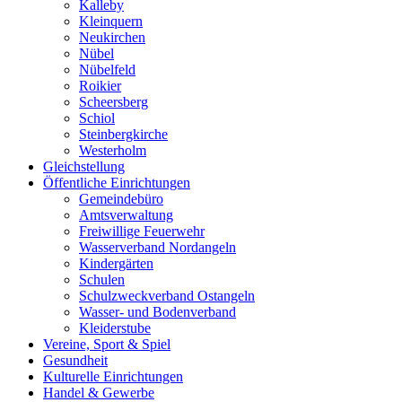
Kalleby
Kleinquern
Neukirchen
Nübel
Nübelfeld
Roikier
Scheersberg
Schiol
Steinbergkirche
Westerholm
Gleichstellung
Öffentliche Einrichtungen
Gemeindebüro
Amtsverwaltung
Freiwillige Feuerwehr
Wasserverband Nordangeln
Kindergärten
Schulen
Schulzweckverband Ostangeln
Wasser- und Bodenverband
Kleiderstube
Vereine, Sport & Spiel
Gesundheit
Kulturelle Einrichtungen
Handel & Gewerbe