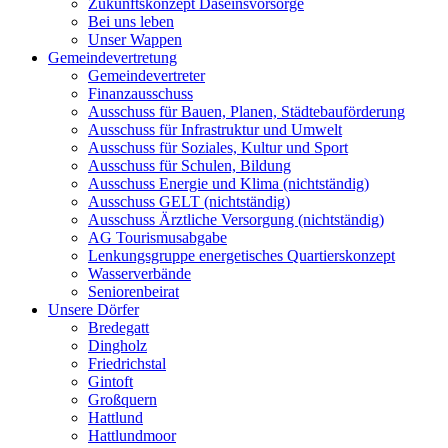
Zukunftskonzept Daseinsvorsorge
Bei uns leben
Unser Wappen
Gemeindevertretung
Gemeindevertreter
Finanzausschuss
Ausschuss für Bauen, Planen, Städtebauförderung
Ausschuss für Infrastruktur und Umwelt
Ausschuss für Soziales, Kultur und Sport
Ausschuss für Schulen, Bildung
Ausschuss Energie und Klima (nichtständig)
Ausschuss GELT (nichtständig)
Ausschuss Ärztliche Versorgung (nichtständig)
AG Tourismusabgabe
Lenkungsgruppe energetisches Quartierskonzept
Wasserverbände
Seniorenbeirat
Unsere Dörfer
Bredegatt
Dingholz
Friedrichstal
Gintoft
Großquern
Hattlund
Hattlundmoor