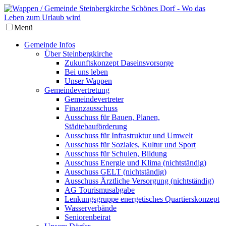
Menü
Gemeinde Infos
Über Steinbergkirche
Zukunftskonzept Daseinsvorsorge
Bei uns leben
Unser Wappen
Gemeindevertretung
Gemeindevertreter
Finanzausschuss
Ausschuss für Bauen, Planen,
Städtebauförderung
Ausschuss für Infrastruktur und Umwelt
Ausschuss für Soziales, Kultur und Sport
Ausschuss für Schulen, Bildung
Ausschuss Energie und Klima (nichtständig)
Ausschuss GELT (nichtständig)
Ausschuss Ärztliche Versorgung (nichtständig)
AG Tourismusabgabe
Lenkungsgruppe energetisches Quartierskonzept
Wasserverbände
Seniorenbeirat