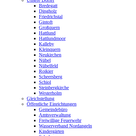
Unsere Dörfer
Bredegatt
Dingholz
Friedrichstal
Gintoft
Großquern
Hattlund
Hattlundmoor
Kalleby
Kleinquern
Neukirchen
Nübel
Nübelfeld
Roikier
Scheersberg
Schiol
Steinbergkirche
Westerholm
Gleichstellung
Öffentliche Einrichtungen
Gemeindebüro
Amtsverwaltung
Freiwillige Feuerwehr
Wasserverband Nordangeln
Kindergärten