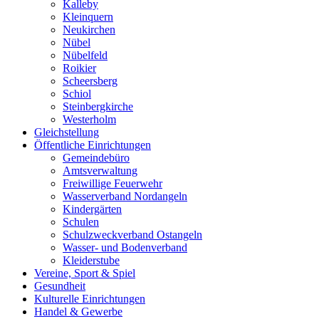
Kalleby
Kleinquern
Neukirchen
Nübel
Nübelfeld
Roikier
Scheersberg
Schiol
Steinbergkirche
Westerholm
Gleichstellung
Öffentliche Einrichtungen
Gemeindebüro
Amtsverwaltung
Freiwillige Feuerwehr
Wasserverband Nordangeln
Kindergärten
Schulen
Schulzweckverband Ostangeln
Wasser- und Bodenverband
Kleiderstube
Vereine, Sport & Spiel
Gesundheit
Kulturelle Einrichtungen
Handel & Gewerbe