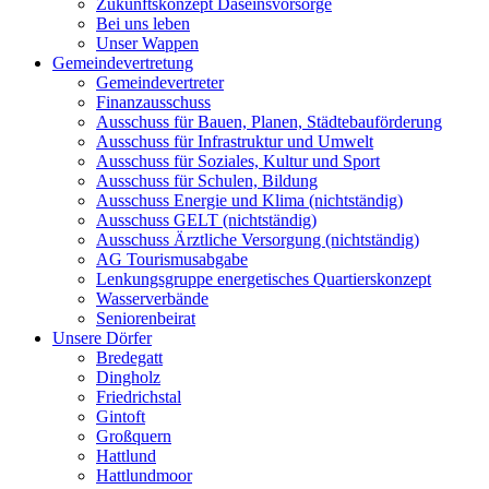
Zukunftskonzept Daseinsvorsorge
Bei uns leben
Unser Wappen
Gemeindevertretung
Gemeindevertreter
Finanzausschuss
Ausschuss für Bauen, Planen, Städtebauförderung
Ausschuss für Infrastruktur und Umwelt
Ausschuss für Soziales, Kultur und Sport
Ausschuss für Schulen, Bildung
Ausschuss Energie und Klima (nichtständig)
Ausschuss GELT (nichtständig)
Ausschuss Ärztliche Versorgung (nichtständig)
AG Tourismusabgabe
Lenkungsgruppe energetisches Quartierskonzept
Wasserverbände
Seniorenbeirat
Unsere Dörfer
Bredegatt
Dingholz
Friedrichstal
Gintoft
Großquern
Hattlund
Hattlundmoor