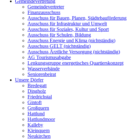
Gemeindevertretung
Gemeindevertreter
Finanzausschuss
Ausschuss für Bauen, Planen, Städtebauförderung
Ausschuss für Infrastruktur und Umwelt
Ausschuss für Soziales, Kultur und Sport
Ausschuss für Schulen, Bildung
Ausschuss Energie und Klima (nichtständig)
Ausschuss GELT (nichtständig)
Ausschuss Ärztliche Versorgung (nichtständig)
AG Tourismusabgabe
Lenkungsgruppe energetisches Quartierskonzept
Wasserverbände
Seniorenbeirat
Unsere Dörfer
Bredegatt
Dingholz
Friedrichstal
Gintoft
Großquern
Hattlund
Hattlundmoor
Kalleby
Kleinquern
Neukirchen