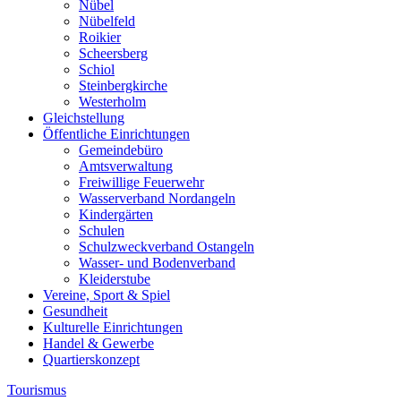
Nübel
Nübelfeld
Roikier
Scheersberg
Schiol
Steinbergkirche
Westerholm
Gleichstellung
Öffentliche Einrichtungen
Gemeindebüro
Amtsverwaltung
Freiwillige Feuerwehr
Wasserverband Nordangeln
Kindergärten
Schulen
Schulzweckverband Ostangeln
Wasser- und Bodenverband
Kleiderstube
Vereine, Sport & Spiel
Gesundheit
Kulturelle Einrichtungen
Handel & Gewerbe
Quartierskonzept
Tourismus