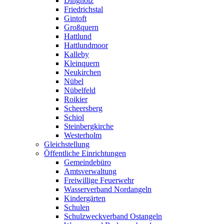
Dingholz
Friedrichstal
Gintoft
Großquern
Hattlund
Hattlundmoor
Kalleby
Kleinquern
Neukirchen
Nübel
Nübelfeld
Roikier
Scheersberg
Schiol
Steinbergkirche
Westerholm
Gleichstellung
Öffentliche Einrichtungen
Gemeindebüro
Amtsverwaltung
Freiwillige Feuerwehr
Wasserverband Nordangeln
Kindergärten
Schulen
Schulzweckverband Ostangeln