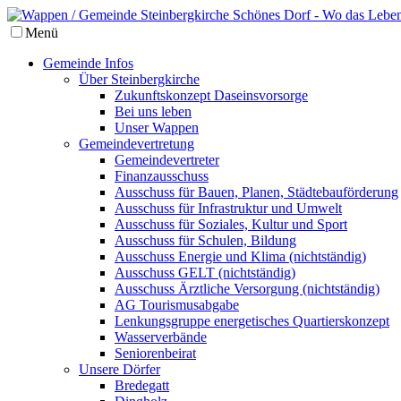
Menü
Gemeinde Infos
Über Steinbergkirche
Zukunftskonzept Daseinsvorsorge
Bei uns leben
Unser Wappen
Gemeindevertretung
Gemeindevertreter
Finanzausschuss
Ausschuss für Bauen, Planen, Städtebauförderung
Ausschuss für Infrastruktur und Umwelt
Ausschuss für Soziales, Kultur und Sport
Ausschuss für Schulen, Bildung
Ausschuss Energie und Klima (nichtständig)
Ausschuss GELT (nichtständig)
Ausschuss Ärztliche Versorgung (nichtständig)
AG Tourismusabgabe
Lenkungsgruppe energetisches Quartierskonzept
Wasserverbände
Seniorenbeirat
Unsere Dörfer
Bredegatt