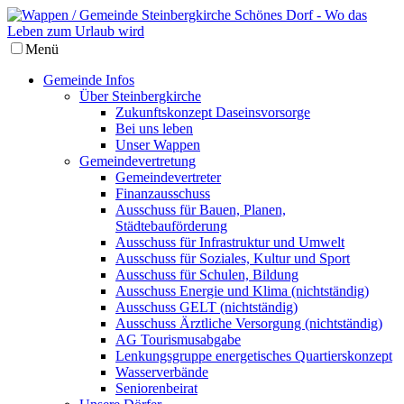
Menü
Gemeinde Infos
Über Steinbergkirche
Zukunftskonzept Daseinsvorsorge
Bei uns leben
Unser Wappen
Gemeindevertretung
Gemeindevertreter
Finanzausschuss
Ausschuss für Bauen, Planen,
Städtebauförderung
Ausschuss für Infrastruktur und Umwelt
Ausschuss für Soziales, Kultur und Sport
Ausschuss für Schulen, Bildung
Ausschuss Energie und Klima (nichtständig)
Ausschuss GELT (nichtständig)
Ausschuss Ärztliche Versorgung (nichtständig)
AG Tourismusabgabe
Lenkungsgruppe energetisches Quartierskonzept
Wasserverbände
Seniorenbeirat