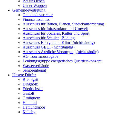
Bei uns leben
Unser Wappen
Gemeindevertretung
Gemeindevertreter
Finanzausschuss
Ausschuss für Bauen, Planen, Städtebauförderung
Ausschuss für Infrastruktur und Umwelt
Ausschuss für Soziales, Kultur und Sport
Ausschuss für Schulen, Bildung
Ausschuss Energie und Klima (nichtständig)
Ausschuss GELT (nichtständig)
Ausschuss Ärztliche Versorgung (nichtständig)
AG Tourismusabgabe
Lenkungsgruppe energetisches Quartierskonzept
Wasserverbände
Seniorenbeirat
Unsere Dörfer
Bredegatt
Dingholz
Friedrichstal
Gintoft
Großquern
Hattlund
Hattlundmoor
Kalleby