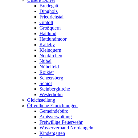
Unsere Dörfer
Bredegatt
Dingholz
Friedrichstal
Gintoft
Großquern
Hattlund
Hattlundmoor
Kalleby
Kleinquern
Neukirchen
Nübel
Nübelfeld
Roikier
Scheersberg
Schiol
Steinbergkirche
Westerholm
Gleichstellung
Öffentliche Einrichtungen
Gemeindebüro
Amtsverwaltung
Freiwillige Feuerwehr
Wasserverband Nordangeln
Kindergärten