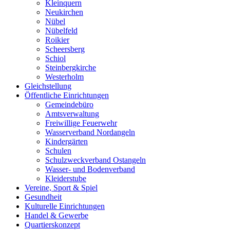
Kleinquern
Neukirchen
Nübel
Nübelfeld
Roikier
Scheersberg
Schiol
Steinbergkirche
Westerholm
Gleichstellung
Öffentliche Einrichtungen
Gemeindebüro
Amtsverwaltung
Freiwillige Feuerwehr
Wasserverband Nordangeln
Kindergärten
Schulen
Schulzweckverband Ostangeln
Wasser- und Bodenverband
Kleiderstube
Vereine, Sport & Spiel
Gesundheit
Kulturelle Einrichtungen
Handel & Gewerbe
Quartierskonzept